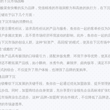
”的下沉市场战略
作为酸菜鱼快餐的实力品牌，凭借精准的市场洞察力和高效的执行力，在下
关键在于以下几个方面：
抓住下沉市场的消费特点
更注重性价比，追求高性价比的产品与服务。鱼你在一起的客单价仅为30
用户多频次复购，且不受市场经济环境波动的影响。此外，鱼你在一起的
合下沉市场的创业人群。这种“轻资产、高回报”的模式，使其在下沉市场
造“成瘾性”产品
菜鱼产品具有极强的口味吸引力，搭配米饭免费、环境干净等优势，使其
牌还不断拓展产品线，如小酥肉、水煮牛肉、麻辣拌、卤肉饭等，满足不
菜”式的组合，不仅提升了用户体验，也增强了品牌的复购率。
加速品牌下沉
连锁餐饮下沉发展的关键手段。鱼你在一起通过优化加盟政策、提升管理
沉步伐。同时，加盟商结合自身资源，充分享受行业领先企业高标准扩张
沉市场商业生态进步。这种“品牌+加盟商”的合作模式，不仅降低了品牌进
牌的市场渗透率。